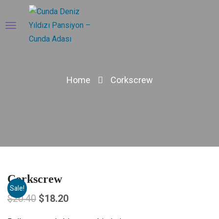
Home
Corkscrew
Corkscrew
Sale!
$
20.40
$
18.20