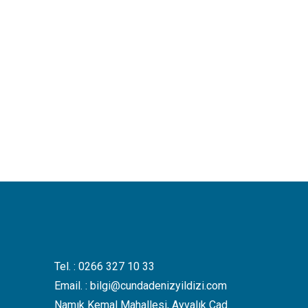
Tel. :
0266 327 10 33
Email. :
bilgi@cundadenizyildizi.com
Namık Kemal Mahallesi, Ayvalık Cad.